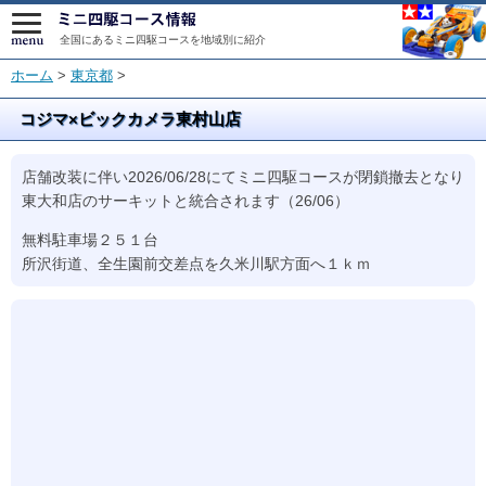
全国にあるミニ四駆コースを地域別に紹介
ホーム
>
東京都
>
コジマ×ビックカメラ東村山店
店舗改装に伴い2026/06/28にてミニ四駆コースが閉鎖撤去となり
東大和店のサーキットと統合されます（26/06）
無料駐車場２５１台
所沢街道、全生園前交差点を久米川駅方面へ１ｋｍ