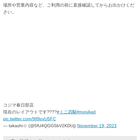
場所や営業内容など、ご利用の前に直接確認してからお出かけくだ
さい。
コジマ春日部店
現在のレイアウトです????
#ミニ四駆
#mini4wd
pic.twitter.com/9Il9pxU5FC
— takashi☆ (@5fU4QGG5bV2KDUj)
November 19, 2023