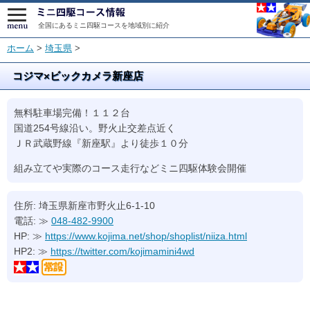
全国にあるミニ四駆コースを地域別に紹介
ホーム
>
埼玉県
>
コジマ×ビックカメラ新座店
無料駐車場完備！１１２台
国道254号線沿い。野火止交差点近く
ＪＲ武蔵野線『新座駅』より徒歩１０分
組み立てや実際のコース走行などミニ四駆体験会開催
住所: 埼玉県新座市野火止6-1-10
電話: ≫
048-482-9900
HP: ≫
https://www.kojima.net/shop/shoplist/niiza.html
HP2: ≫
https://twitter.com/kojimamini4wd