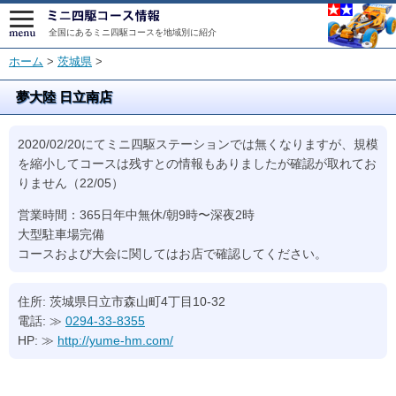
全国にあるミニ四駆コースを地域別に紹介
ホーム
>
茨城県
>
夢大陸 日立南店
2020/02/20にてミニ四駆ステーションでは無くなりますが、規模
を縮小してコースは残すとの情報もありましたが確認が取れてお
りません（22/05）
営業時間：365日年中無休/朝9時〜深夜2時
大型駐車場完備
コースおよび大会に関してはお店で確認してください。
住所: 茨城県日立市森山町4丁目10-32
電話: ≫
0294-33-8355
HP: ≫
http://yume-hm.com/