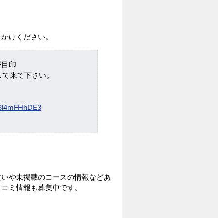
出かけください。
が目印
して来て下さい。
m/3l4mFHhDE3
違いや未掲載のコースの情報などあ
口コミ情報も募集中です。