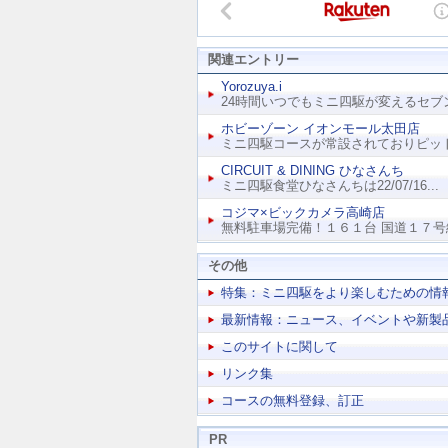
関連エントリー
Yorozuya.i
24時間いつでもミニ四駆が変えるセブン-
ホビーゾーン イオンモール太田店
ミニ四駆コースが常設されておりピットス
CIRCUIT & DINING ひなさんち
ミニ四駆食堂ひなさんちは22/07/16...
コジマ×ビックカメラ高崎店
無料駐車場完備！１６１台 国道１７号線
その他
特集：ミニ四駆をより楽しむための情
最新情報：ニュース、イベントや新製
このサイトに関して
リンク集
コースの無料登録、訂正
PR