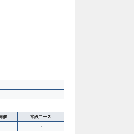
開催
常設コース
－
○