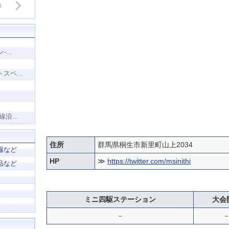
...
ペ...
沿...
住所
群馬県桐生市新里町山上2034
報など
HP
≫
https://twitter.com/msinithi
品など
ミニ四駆ステーション
大会
－