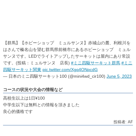
【群馬】【ホビーショップ ミュルサンヌ】赤城山の麓、利根川を
はさんで榛名山を望む群馬県前橋市にあるホビーショップ ミュル
サンヌです。LEDでライトアップしたサーキットは屋内にあり常設
です。(投稿：ミュルサンヌ 店長)
#ミニ四駆サーキット群馬
#ミニ
四駆サーキット関東
pic.twitter.com/Xgq4ONpcdG
— 日本のミニ四駆サーキット100 (@mini4wd_cir100)
June 5, 2023
コースの状況や大会の情報など
高校生以上は1日¥100
中学生以下は無料との情報を頂きました
良心的価格です
投稿者: AF