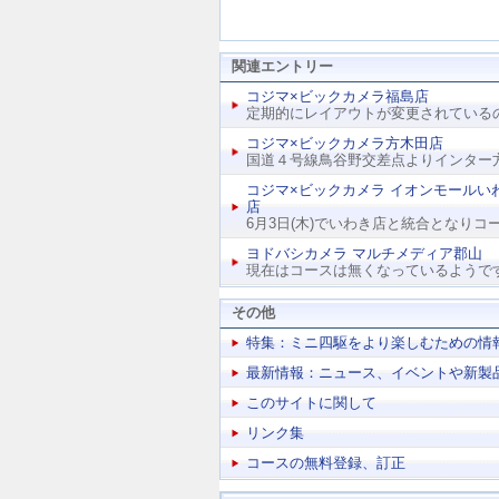
関連エントリー
コジマ×ビックカメラ福島店
定期的にレイアウトが変更されているので
コジマ×ビックカメラ方木田店
国道４号線鳥谷野交差点よりインター方面
コジマ×ビックカメラ イオンモールい
店
6月3日(木)でいわき店と統合となりコー.
ヨドバシカメラ マルチメディア郡山
現在はコースは無くなっているようです（
その他
特集：ミニ四駆をより楽しむための情
最新情報：ニュース、イベントや新製
このサイトに関して
リンク集
コースの無料登録、訂正