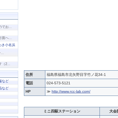
お...
へ...
わき小名浜
..
2...
住所
福島県福島市北矢野目字竹ノ花34-1
報など
電話
024-573-5121
品など
HP
≫
http://www.rcc-lab.com/
ミニ四駆ステーション
大会